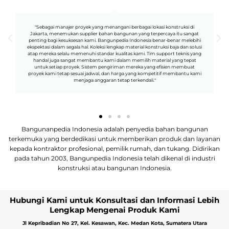
"Sebagai manajer proyek yang menangani berbagai lokasi konstruksi di
akarta, menemukan supplier bahan bangunan yang terpercaya itu sangat
me
nting bagi kesuksesan kami. Bangunpedia Indonesia benar-benar melebihi
me
pektasi dalam segala hal. Koleksi lengkap material konstruksi baja dan solusi
meng
ap mereka selalu memenuhi standar kualitas kami. Tim support teknis yang
kom
handal juga sangat membantu kami dalam memilih material yang tepat
lingk
untuk setiap proyek. Sistem pengiriman mereka yang efisien membuat
kons
oyek kami tetap sesuai jadwal, dan harga yang kompetitif membantu kami
menjaga anggaran tetap terkendali."
Bangunanpedia Indonesia adalah penyedia bahan bangunan
terkemuka yang berdedikasi untuk memberikan produk dan layanan
kepada kontraktor profesional, pemilik rumah, dan tukang. Didirikan
pada tahun 2003, Bangunpedia Indonesia telah dikenal di industri
konstruksi atau bangunan Indonesia.
Hubungi Kami untuk Konsultasi dan Informasi Lebih
Lengkap Mengenai Produk Kami
Jl Kepribadian No 27, Kel. Kesawan, Kec. Medan Kota, Sumatera Utara